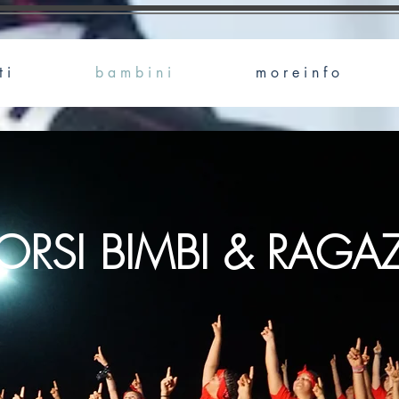
t i
b a m b i n i
m o r e i n f o
ORSI BIMBI & RAGAZ