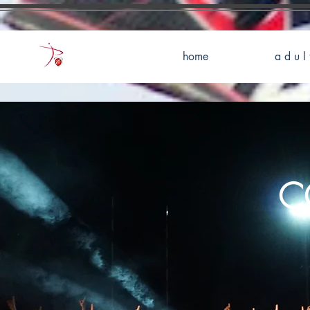
home
a d u l 
C