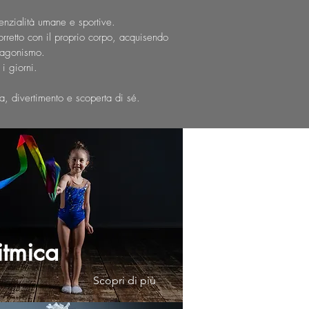
otenzialità umane e sportive.
orretto con il proprio corpo, acquisendo
 agonismo.
 i giorni.
a, divertimento e scoperta di sé.
itmica
Scopri di più