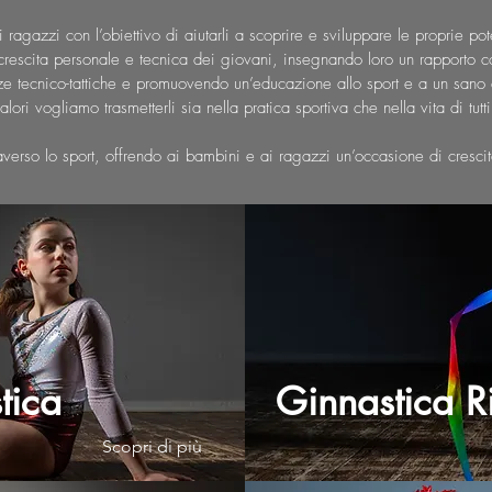
i ragazzi con l’obiettivo di aiutarli a scoprire e sviluppare le proprie p
a crescita personale e tecnica dei giovani, insegnando loro un rapporto c
e tecnico-tattiche e promuovendo un’educazione allo sport e a un sano
lori vogliamo trasmetterli sia nella pratica sportiva che nella vita di tutti
averso lo sport, offrendo ai bambini e ai ragazzi un’occasione di crescit
tica
Ginnastica R
Scopri di più