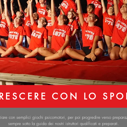
RESCERE CON LO SPO
iare con semplici giochi psicomotori, per poi progredire verso preparaz
sempre sotto la guida dei nostri istruttori qualificati e preparati.