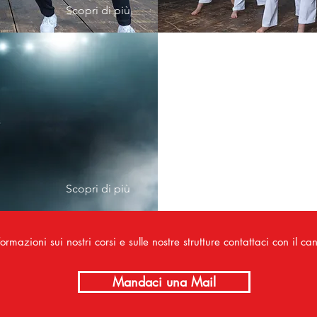
Scopri di più
Scopri di più
ormazioni sui nostri corsi e sulle nostre strutture
contattaci con il ca
Mandaci una Mail