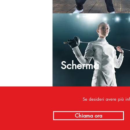
Scherma
Se desideri avere più inf
Chiama ora