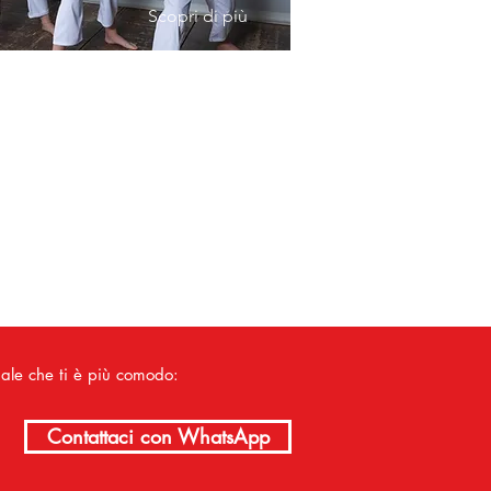
Scopri di più
nale che ti è più comodo:
Contattaci con WhatsApp