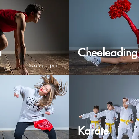
a
Cheeleading
Scopri di più
Karate