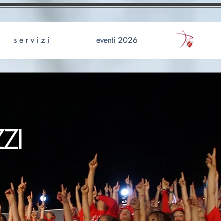
s e r v i z i
eventi 2026
ZI